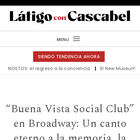
Skip to content
Látigo con Cascabel
MENU
Toggle
navigation
SIENDO TENDENCIA AHORA
NOSTOS: el regreso a la conciencia
|
El New Museum reabre
“Buena Vista Social Club”
en Broadway: Un canto
eterno a la memoria, la