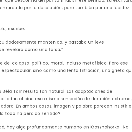
 que desconfía del punto final. En ese sentido, su escritur
a marcada por la desolación, pero también por una lucidez
plo, escribe:
n cuidadosamente mantenida, y bastaba un leve
se revelara como una farsa.”
del colapso: político, moral, incluso metafísico. Pero ese
spectacular, sino como una lenta filtración, una grieta q
a Béla Tarr resulta tan natural. Las adaptaciones de
rasladan al cine esa misma sensación de duración extrema,
adora. En ambos casos, imagen y palabra parecen insistir 
o todo ha perdido sentido?
dad, hay algo profundamente humano en Krasznahorkai. No