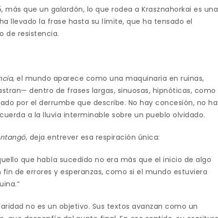
5, más que un galardón, lo que rodea a Krasznahorkai es un
ha llevado la frase hasta su límite, que ha tensado el
o de resistencia.
ncia
, el mundo aparece como una maquinaria en ruinas,
stran— dentro de frases largas, sinuosas, hipnóticas, como
nado por el derrumbe que describe. No hay concesión, no h
cuerda a la lluvia interminable sobre un pueblo olvidado.
ántangó
, deja entrever esa respiración única:
ello que había sucedido no era más que el inicio de algo
n fin de errores y esperanzas, como si el mundo estuviera
uina.”
claridad no es un objetivo. Sus textos avanzan como un