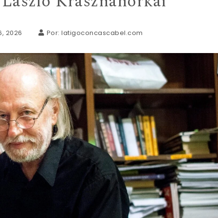
 László Krasznahorkai
6, 2026
Por:
latigoconcascabel.com