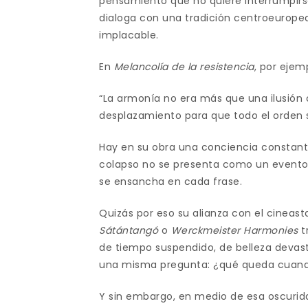
pensamiento que no quiere interrumpirse,
dialoga con una tradición centroeurope
implacable.
En
Melancolía de la resistencia
, por ejem
“La armonía no era más que una ilusió
desplazamiento para que todo el orden 
Hay en su obra una conciencia constante 
colapso no se presenta como un evento e
se ensancha en cada frase.
Quizás por eso su alianza con el cineast
Sátántangó
o
Werckmeister Harmonies
t
de tiempo suspendido, de belleza devast
una misma pregunta: ¿qué queda cuand
Y sin embargo, en medio de esa oscuri