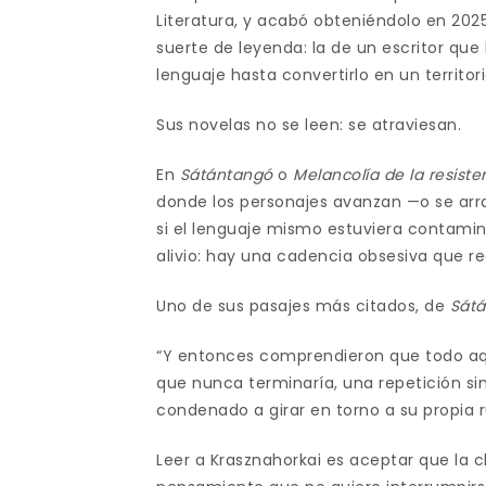
Literatura, y acabó obteniéndolo en 202
suerte de leyenda: la de un escritor que 
lenguaje hasta convertirlo en un territori
Sus novelas no se leen: se atraviesan.
En
Sátántangó
o
Melancolía de la resiste
donde los personajes avanzan —o se arra
si el lenguaje mismo estuviera contami
alivio: hay una cadencia obsesiva que re
Uno de sus pasajes más citados, de
Sát
“Y entonces comprendieron que todo aqu
que nunca terminaría, una repetición si
condenado a girar en torno a su propia r
Leer a Krasznahorkai es aceptar que la 