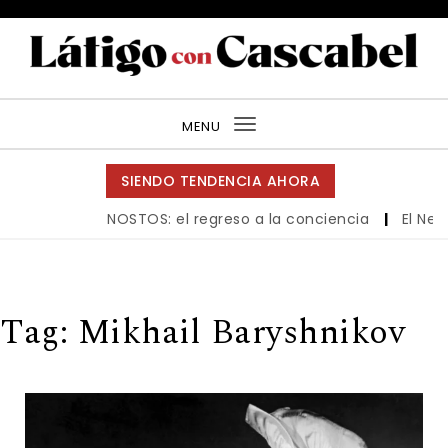
Skip to content
Látigo con Cascabel
MENU
Toggle
navigation
SIENDO TENDENCIA AHORA
NOSTOS: el regreso a la conciencia
|
El New 
Tag:
Mikhail Baryshnikov